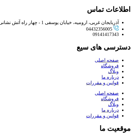
اطلاعات تماس
آذربایجان غربی، ارومیه، خیابان یوسفی 1 - چهار راه آتش نشانی به طرف فلکه زنجیر - روبروی اولین بریده
04432356005
09141417343
دسترسی های سیع
صفحه اصلی
فروشگاه
وبلاگ
درباره ما
قوانین و مقررات
صفحه اصلی
فروشگاه
وبلاگ
درباره ما
قوانین و مقررات
موقعیت ما