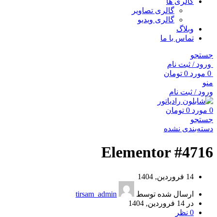
گالری ها
گالری تصاویر
گالری ویدیو
وبلاگ
تماس با ما
جستجو
ورود / ثبت نام
0
مورد
0
تومان
منو
ورود / ثبت نام
0
مورد
0
تومان
جستجو
دسته‌بندی نشده
Elementor #4716
14 فروردین, 1404
ارسال شده توسط
tirsam_admin
در 14 فروردین, 1404
0
نظر