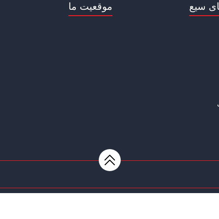
ی سیع
موقعیت ما
امی حقوق برای این وب سایت محفوظ است | طراحی و پشتیبانی :
داده تجار